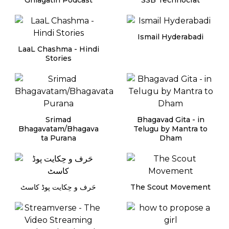
Ghlagatin Podcast
SSB Technocrat
Ismail Hyderabadi
LaaL Chashma - Hindi
Stories
Srimad
Bhagavad Gita - in
Bhagavatam/Bhagava
Telugu by Mantra to
ta Purana
Dham
حَرف و حِکایت پوڈ کاسٹ
The Scout Movement