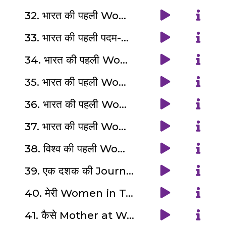
32. भारत की पहली Woman Physician की कहानी - Anandibai Gopalrao| W - Power Never Offline Series ♀️ (2/12)
33. भारत की पहली पदम-श्री सम्मानित Woman Scientist : Janaki Ammal |W- Power Never Offline♀️Series (3/12)
34. भारत की पहली Woman scientific PHD Holder : Kamala Sohonie | W- Power Never Offline♀️ Series (4/12)
35. भारत की पहली Woman Engineer : Rajeshwari Chatterjee | W-Power Never Offline ♀️ Series (5/12)
36. भारत की पहली Woman Astronaut : Kalpana Chawla | W-Power Never Offline ♀️ Series (6/12)
37. भारत की पहली Woman to visit Antarctica : Dr. Aditi Pant | W-Power Never Offline ♀️ Series (7/12)
38. विश्व की पहली Women Programmers Ada Lovelace , ENIAC और Hopper | W-Power Never Offline (8/12)
39. एक दशक की Journey of Woman in Tech : Divya Saxena |W-Power Never Offline ♀️ Series (9/12)
40. मेरी Women in Tech श्रोताओं ने बताए Top#10 reasons of quitting job | W-Power Never Offline♀️ (10/12)
41. कैसे Mother at Work करती हैं balance ⚖️ : Nandita Johari | W-Power Never Offline ♀ (11/12)