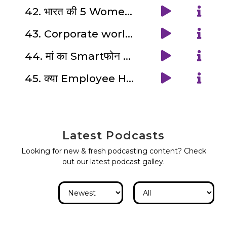
42. भारत की 5 Women Computer Science Researchers: Sudha Murty and.... | W-Power Never Offline ♀️ (12/12)
43. Corporate world के मजबूर मज़दूर : Labor's Day Special
44. मां का Smartफोन आया but क्या उन्हें पसंद आया??: Mother's Day Special Ft. Anudeep Badhyal
45. क्या Employee Happiness और Wellness Important हैं ? Ft. Aastha Tatia , Happiness Coach
Latest
Podcasts
Looking for new & fresh podcasting content? Check
out our latest podcast galley.