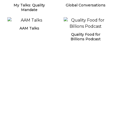
My Talks: Quality
Global Conversations
Mandate
AAM Talks
Quality Food for
Billions Podcast
We Heard Her Say
UNVEIL YOU-
Envisioning you
beyond yourself
Hotelier India's
The History of a
Leader's Club
Working Man